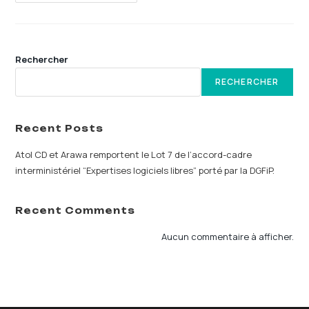
CD
Et
Arawa
Remportent
Le
Lot
7
Rechercher
De
L’accord-
RECHERCHER
Cadre
Interministériel
“Expertises
Logiciels
Libres”
Recent Posts
Porté
Par
Atol CD et Arawa remportent le Lot 7 de l’accord-cadre
La
DGFiP.
interministériel “Expertises logiciels libres” porté par la DGFiP.
Recent Comments
Aucun commentaire à afficher.