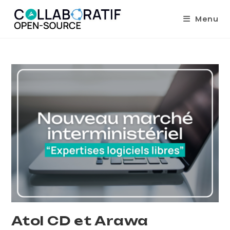
Skip
Menu
to
content
Atol CD et Arawa