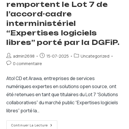
remportent le Lot 7 de
l’accord-cadre
interministériel
“Expertises logiciels
libres” porté par la DGFiP.
Auteur/autrice
Publication
Post
admin2698
15-07-2025
Uncategorized
de
publiée :
category:
Commentaires
0 commentaire
la
de
publication :
la
Atol CD et Arawa, entreprises de services
publication :
numériques expertes en solutions open source, ont
été retenues en tant que titulaires du Lot 7 “Solutions
collaboratives” du marché public “Expertises logiciels
libres” porté la…
Atol
Continuer La Lecture