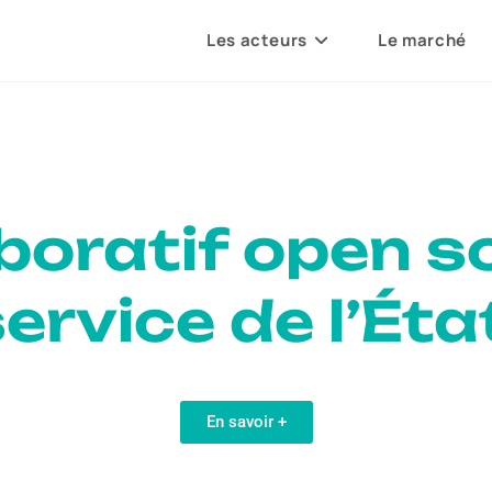
Les acteurs
Le marché
aboratif open s
ervice de l’Éta
En savoir +